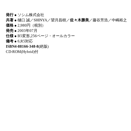
発行
● ソシム株式会社
共著
● 樋口 誠／SHINYA／望月昌樹／
佐々木勝美
／藤谷芳浩／中嶋裕之
価格
● 2,980円（税別）
発売
● 2003年07月
仕様
● B5変形,256ページ・オールカラー
備考
● 6,R5対応
ISBN4-88166-348-8
(絶版)
CD-ROM(Hybrid)付